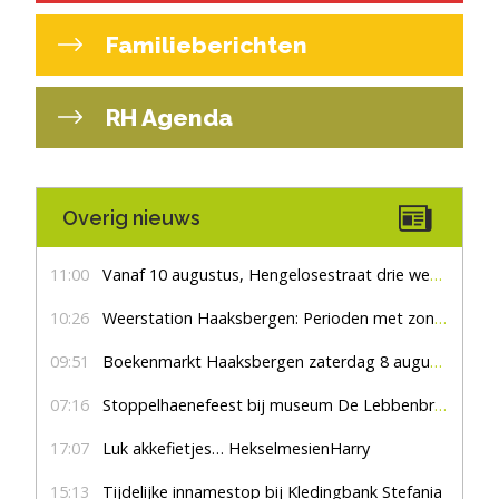
Familieberichten
RH Agenda
Overig nieuws
11:00
Vanaf 10 augustus, Hengelosestraat drie weken dicht voor doorgaand verkeer
10:26
Weerstation Haaksbergen: Perioden met zon en droog
09:51
Boekenmarkt Haaksbergen zaterdag 8 augustus, marktplein Haaksbergen
07:16
Stoppelhaenefeest bij museum De Lebbenbrugge
17:07
Luk akkefietjes… HekselmesienHarry
15:13
Tijdelijke innamestop bij Kledingbank Stefania