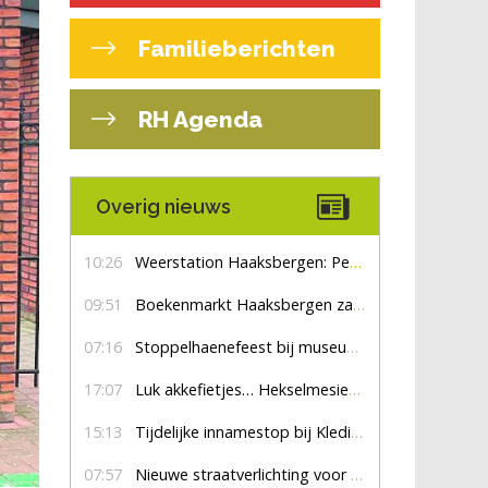
Familieberichten
RH Agenda
Overig nieuws
10:26
Weerstation Haaksbergen: Perioden met zon en droog
09:51
Boekenmarkt Haaksbergen zaterdag 8 augustus, marktplein Haaksbergen
07:16
Stoppelhaenefeest bij museum De Lebbenbrugge
17:07
Luk akkefietjes… HekselmesienHarry
15:13
Tijdelijke innamestop bij Kledingbank Stefania
07:57
Nieuwe straatverlichting voor De Veldmaat en De Pas