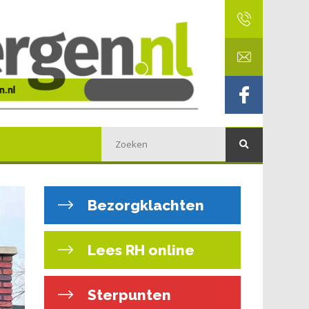
Bezorgklachten
Lees RH online
Sterpunten