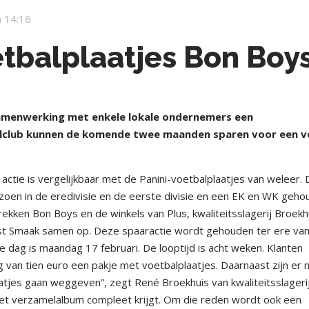
 14:16
etbalplaatjes Bon Boy
amenwerking met enkele lokale ondernemers een
alclub kunnen de komende twee maanden sparen voor een v
actie is vergelijkbaar met de Panini-voetbalplaatjes van weleer. 
eizoen in de eredivisie en de eerste divisie en een EK en WK geho
ekken Bon Boys en de winkels van Plus, kwaliteitsslagerij Broekh
alist Smaak samen op. Deze spaaractie wordt gehouden ter ere van
e dag is maandag 17 februari. De looptijd is acht weken. Klanten
g van tien euro een pakje met voetbalplaatjes. Daarnaast zijn er 
atjes gaan weggeven”, zegt René Broekhuis van kwaliteitsslageri
het verzamelalbum compleet krijgt. Om die reden wordt ook een