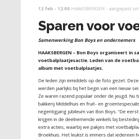
12 feb - 12:00
HAAKSBERGEN -
aangepast om
Sparen voor vo
Samenwerking Bon Boys en ondernemers
HAAKSBERGEN – Bon Boys organiseert in s
voetbalplaatjesactie. Leden van de voetb
album met voetbalplaatjes.
De leden zijn inmiddels op de foto gezet. Deze 
werden jaarlijks bij het begin van een nieuw s
Ze waren razend populair onder de jeugd. Nu tr
bakkerij Middelhuis en fruit- en groentespeci
negentigjarig jubileum van Bon Boys. “De eerst
krijgen in de deelnemende winkels bij bestedin
extra acties, waarbij we pakjes met voetbalpla
Broekhuis. Het leukst is immers dat iedereen 