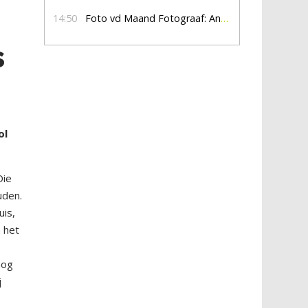
14:50
Foto vd Maand Fotograaf: Anna Jalving
s
ol
Die
uden.
uis,
 het
nog
j