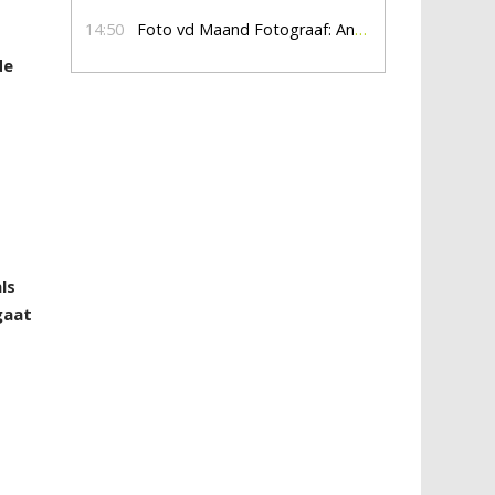
14:50
Foto vd Maand Fotograaf: Anna Jalving
de
ls
gaat