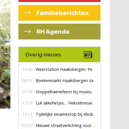
Familieberichten
RH Agenda
Overig nieuws
10:26
Weerstation Haaksbergen: Perioden met zon en droog
09:51
Boekenmarkt Haaksbergen zaterdag 8 augustus, marktplein Haaksbergen
07:16
Stoppelhaenefeest bij museum De Lebbenbrugge
17:07
Luk akkefietjes… HekselmesienHarry
15:13
Tijdelijke innamestop bij Kledingbank Stefania
07:57
Nieuwe straatverlichting voor De Veldmaat en De Pas