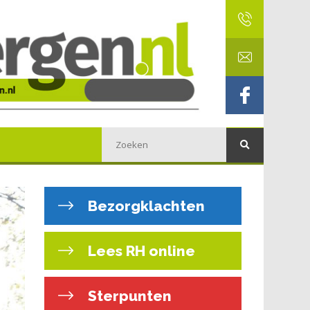
Bezorgklachten
Lees RH online
Sterpunten