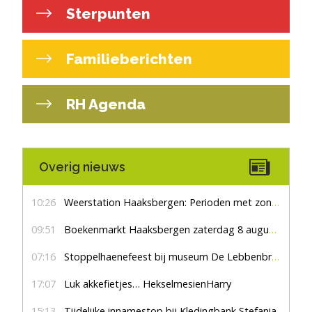
Sterpunten
Familieberichten
RH Agenda
Overig nieuws
10:26
Weerstation Haaksbergen: Perioden met zon en droog
09:51
Boekenmarkt Haaksbergen zaterdag 8 augustus, marktplein Haaksbergen
07:16
Stoppelhaenefeest bij museum De Lebbenbrugge
17:07
Luk akkefietjes… HekselmesienHarry
15:13
Tijdelijke innamestop bij Kledingbank Stefania