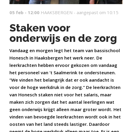
05 feb - 12:00
HAAKSBERGEN -
aangepast om 10:15
Staken voor
onderwijs en de zorg
Vandaag en morgen legt het team van bassischool
Honesch in Haaksbergen het werk neer.
De
leerkrachten hebben ervoor gekozen om vandaag
het personeel van ‘t Saalmerink te ondersteunen.
“We vinden het belangrijk dat er ook aandacht is
voor de hoge werkdruk in de zorg.”
De leerkrachten
van Honesch staken niet voor het salaris, maar
maken zich zorgen dat het aantal leerlingen wat
geen onderwijs krijgt alleen maar groter wordt. Het
vinden van bevoegde leerkrachten wordt ook in het
oosten van het land steeds lastiger. Daardoor
neemt de hoge werkdruk alleen maar toe.
Er is een