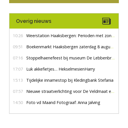
Overig nieuws
10:26
Weerstation Haaksbergen: Perioden met zon en droog
09:51
Boekenmarkt Haaksbergen zaterdag 8 augustus, marktplein Haaksbergen
07:16
Stoppelhaenefeest bij museum De Lebbenbrugge
17:07
Luk akkefietjes… HekselmesienHarry
15:13
Tijdelijke innamestop bij Kledingbank Stefania
07:57
Nieuwe straatverlichting voor De Veldmaat en De Pas
14:50
Foto vd Maand Fotograaf: Anna Jalving