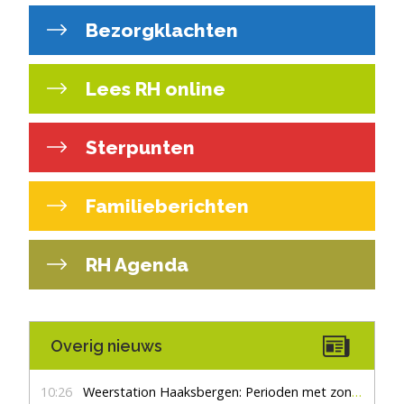
Bezorgklachten
Lees RH online
Sterpunten
Familieberichten
RH Agenda
Overig nieuws
10:26
Weerstation Haaksbergen: Perioden met zon en droog