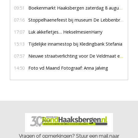
09:51
Boekenmarkt Haaksbergen zaterdag 8 augustus, marktplein Haaksbergen
07:16
Stoppelhaenefeest bij museum De Lebbenbrugge
17:07
Luk akkefietjes… HekselmesienHarry
15:13
Tijdelijke innamestop bij Kledingbank Stefania
07:57
Nieuwe straatverlichting voor De Veldmaat en De Pas
14:50
Foto vd Maand Fotograaf: Anna Jalving
Vragen of opmerkingen? Stuur een mail naar