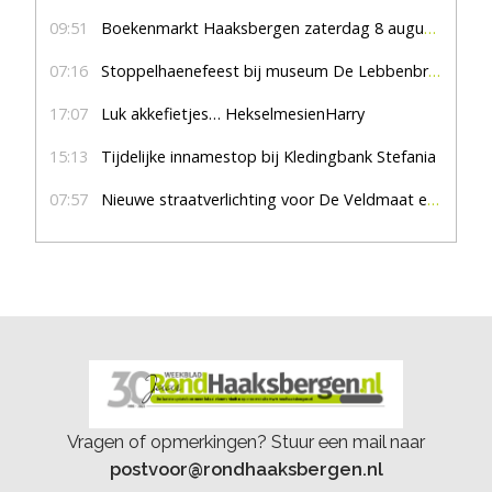
09:51
Boekenmarkt Haaksbergen zaterdag 8 augustus, marktplein Haaksbergen
07:16
Stoppelhaenefeest bij museum De Lebbenbrugge
17:07
Luk akkefietjes… HekselmesienHarry
15:13
Tijdelijke innamestop bij Kledingbank Stefania
07:57
Nieuwe straatverlichting voor De Veldmaat en De Pas
Vragen of opmerkingen? Stuur een mail naar
postvoor@rondhaaksbergen.nl