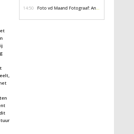
14:50
Foto vd Maand Fotograaf: Anna Jalving
met
en
ij
ng
t
eelt,
 met
sten
ent
dit
stuur