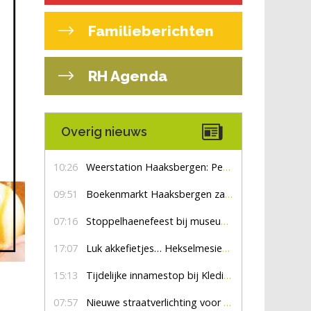
Familieberichten
RH Agenda
Overig nieuws
10:26
Weerstation Haaksbergen: Perioden met zon en droog
09:51
Boekenmarkt Haaksbergen zaterdag 8 augustus, marktplein Haaksbergen
07:16
Stoppelhaenefeest bij museum De Lebbenbrugge
17:07
Luk akkefietjes… HekselmesienHarry
15:13
Tijdelijke innamestop bij Kledingbank Stefania
07:57
Nieuwe straatverlichting voor De Veldmaat en De Pas