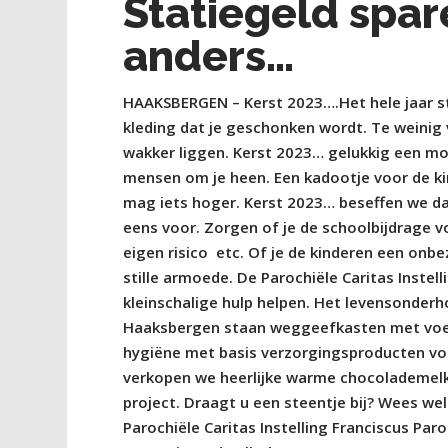
Statiegeld spar
anders…
HAAKSBERGEN – Kerst 2023….Het hele jaar sta
kleding dat je geschonken wordt. Te weinig
wakker liggen. Kerst 2023… gelukkig een moo
mensen om je heen. Een kadootje voor de ki
mag iets hoger. Kerst 2023… beseffen we dat
eens voor. Zorgen of je de schoolbijdrage vo
eigen risico
etc. Of je de kinderen een onb
stille armoede. De Parochiële Caritas Instel
kleinschalige hulp helpen. Het levensonder
Haaksbergen staan weggeefkasten met voedin
hygiëne met basis verzorgingsproducten v
verkopen we heerlijke warme chocolademelk
project. Draagt u een steentje bij? Wees we
Parochiële Caritas Instelling Franciscus P