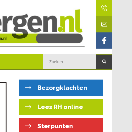
Bezorgklachten
Lees RH online
Sterpunten