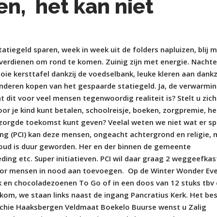
en, het kan niet
tiegeld sparen, week in week uit de folders napluizen, blij 
 verdienen om rond te komen. Zuinig zijn met energie. Nacht
ie kersttafel dankzij de voedselbank, leuke kleren aan dankz
nderen kopen van het gespaarde statiegeld. Ja, de verwarmi
 dit voor veel mensen tegenwoordig realiteit is? Stelt u zich
or je kind kunt betalen, schoolreisje, boeken, zorgpremie, he
ezorgde toekomst kunt geven? Veelal weten we niet wat er sp
ling (PCI) kan deze mensen, ongeacht achtergrond en religie,
houd is duur geworden. Her en der binnen de gemeente
g etc. Super initiatieven. PCI wil daar graag 2 weggeefka
oor mensen in nood aan toevoegen.
Op de Winter Wonder Ev
 en chocoladezoenen To Go of in een doos van 12 stuks tbv 
lkom, we staan links naast de ingang Pancratius Kerk. Het be
arochie Haaksbergen Veldmaat Boekelo Buurse wenst u Zalig