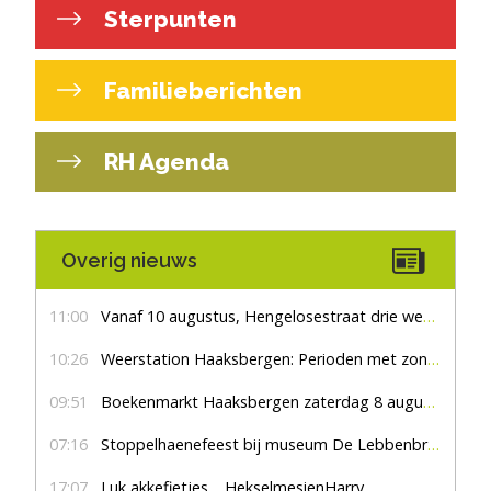
Sterpunten
Familieberichten
RH Agenda
Overig nieuws
11:00
Vanaf 10 augustus, Hengelosestraat drie weken dicht voor doorgaand verkeer
10:26
Weerstation Haaksbergen: Perioden met zon en droog
09:51
Boekenmarkt Haaksbergen zaterdag 8 augustus, marktplein Haaksbergen
07:16
Stoppelhaenefeest bij museum De Lebbenbrugge
17:07
Luk akkefietjes… HekselmesienHarry