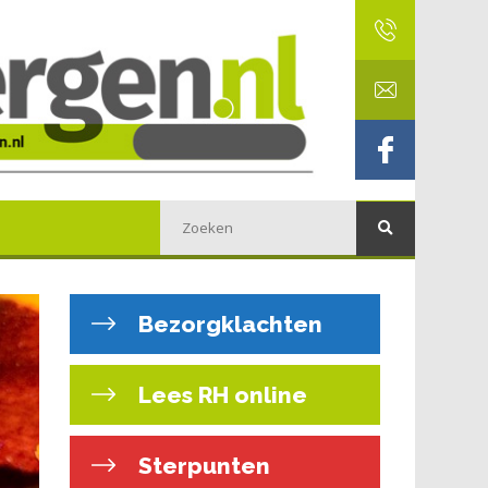
Bezorgklachten
Lees RH online
Sterpunten