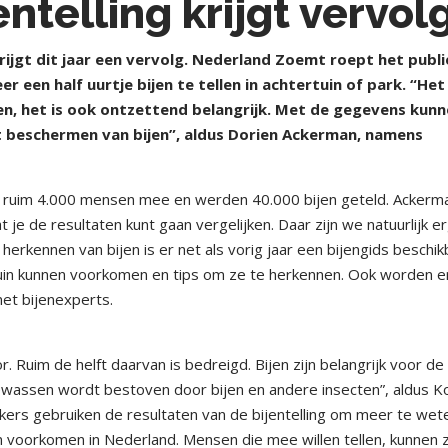
ntelling krijgt vervol
krijgt dit jaar een vervolg. Nederland Zoemt roept het publ
r een half uurtje bijen te tellen in achtertuin of park. “Het
doen, het is ook ontzettend belangrijk. Met de gegevens kun
 beschermen van bijen”, aldus Dorien Ackerman, namens
den ruim 4.000 mensen mee en werden 40.000 bijen geteld. Ackerm
t je de resultaten kunt gaan vergelijken. Daar zijn we natuurlijk e
herkennen van bijen is er net als vorig jaar een bijengids beschik
e tuin kunnen voorkomen en tips om ze te herkennen. Ook worden e
met bijenexperts.
 Ruim de helft daarvan is bedreigd. Bijen zijn belangrijk voor de
wassen wordt bestoven door bijen en andere insecten”, aldus K
ekers gebruiken de resultaten van de bijentelling om meer te wet
 voorkomen in Nederland. Mensen die mee willen tellen, kunnen z