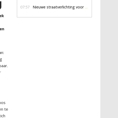
g
07:57
Nieuwe straatverlichting voor De Veldmaat en De Pas
iek
nen
an:
rg
baar.
r
oos
en te
ich