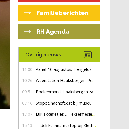
Familieberichten
RH Agenda
Overig nieuws
11:00
Vanaf 10 augustus, Hengelosestraat drie weken dicht voor doorgaand verkeer
10:26
Weerstation Haaksbergen: Perioden met zon en droog
09:51
Boekenmarkt Haaksbergen zaterdag 8 augustus, marktplein Haaksbergen
07:16
Stoppelhaenefeest bij museum De Lebbenbrugge
17:07
Luk akkefietjes… HekselmesienHarry
15:13
Tijdelijke innamestop bij Kledingbank Stefania