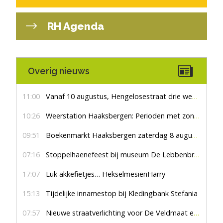
RH Agenda
Overig nieuws
11:00
Vanaf 10 augustus, Hengelosestraat drie weken dicht voor doorgaand verkeer
10:26
Weerstation Haaksbergen: Perioden met zon en droog
09:51
Boekenmarkt Haaksbergen zaterdag 8 augustus, marktplein Haaksbergen
07:16
Stoppelhaenefeest bij museum De Lebbenbrugge
17:07
Luk akkefietjes… HekselmesienHarry
15:13
Tijdelijke innamestop bij Kledingbank Stefania
07:57
Nieuwe straatverlichting voor De Veldmaat en De Pas