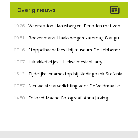
Overig nieuws
10:26
Weerstation Haaksbergen: Perioden met zon en droog
09:51
Boekenmarkt Haaksbergen zaterdag 8 augustus, marktplein Haaksbergen
07:16
Stoppelhaenefeest bij museum De Lebbenbrugge
17:07
Luk akkefietjes… HekselmesienHarry
15:13
Tijdelijke innamestop bij Kledingbank Stefania
07:57
Nieuwe straatverlichting voor De Veldmaat en De Pas
14:50
Foto vd Maand Fotograaf: Anna Jalving