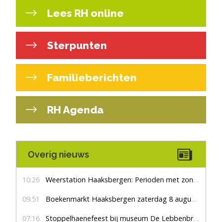
Lees RH online
Sterpunten
Familieberichten
RH Agenda
Overig nieuws
10:26
Weerstation Haaksbergen: Perioden met zon en droog
09:51
Boekenmarkt Haaksbergen zaterdag 8 augustus, marktplein Haaksbergen
07:16
Stoppelhaenefeest bij museum De Lebbenbrugge