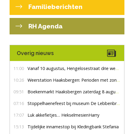
Familieberichten
RH Agenda
Overig nieuws
11:00
Vanaf 10 augustus, Hengelosestraat drie weken dicht voor doorgaand verkeer
10:26
Weerstation Haaksbergen: Perioden met zon en droog
09:51
Boekenmarkt Haaksbergen zaterdag 8 augustus, marktplein Haaksbergen
07:16
Stoppelhaenefeest bij museum De Lebbenbrugge
17:07
Luk akkefietjes… HekselmesienHarry
15:13
Tijdelijke innamestop bij Kledingbank Stefania