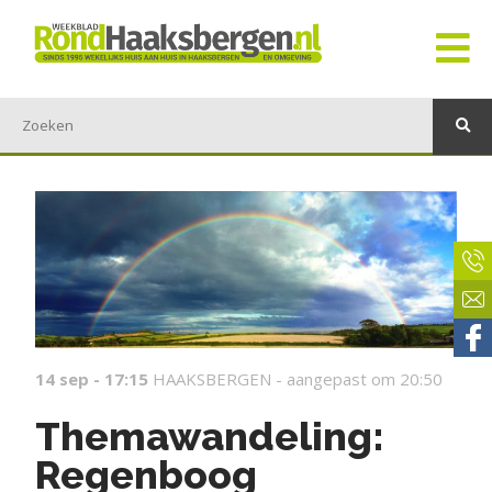
14 sep - 17:15
HAAKSBERGEN -
aangepast om 20:50
Themawandeling:
Regenboog