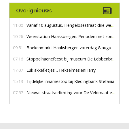
Overig nieuws
11:00
Vanaf 10 augustus, Hengelosestraat drie weken dicht voor doorgaand verkeer
10:26
Weerstation Haaksbergen: Perioden met zon en droog
09:51
Boekenmarkt Haaksbergen zaterdag 8 augustus, marktplein Haaksbergen
07:16
Stoppelhaenefeest bij museum De Lebbenbrugge
17:07
Luk akkefietjes… HekselmesienHarry
15:13
Tijdelijke innamestop bij Kledingbank Stefania
07:57
Nieuwe straatverlichting voor De Veldmaat en De Pas