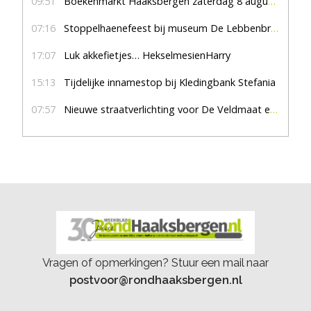
09:51
Boekenmarkt Haaksbergen zaterdag 8 augustus, marktplein Haaksbergen
07:16
Stoppelhaenefeest bij museum De Lebbenbrugge
17:07
Luk akkefietjes… HekselmesienHarry
15:13
Tijdelijke innamestop bij Kledingbank Stefania
07:57
Nieuwe straatverlichting voor De Veldmaat en De Pas
Vragen of opmerkingen? Stuur een mail naar
postvoor@rondhaaksbergen.nl