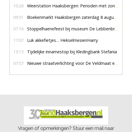
10:26
Weerstation Haaksbergen: Perioden met zon en droog
09:51
Boekenmarkt Haaksbergen zaterdag 8 augustus, marktplein Haaksbergen
07:16
Stoppelhaenefeest bij museum De Lebbenbrugge
17:07
Luk akkefietjes… HekselmesienHarry
15:13
Tijdelijke innamestop bij Kledingbank Stefania
07:57
Nieuwe straatverlichting voor De Veldmaat en De Pas
Vragen of opmerkingen? Stuur een mail naar