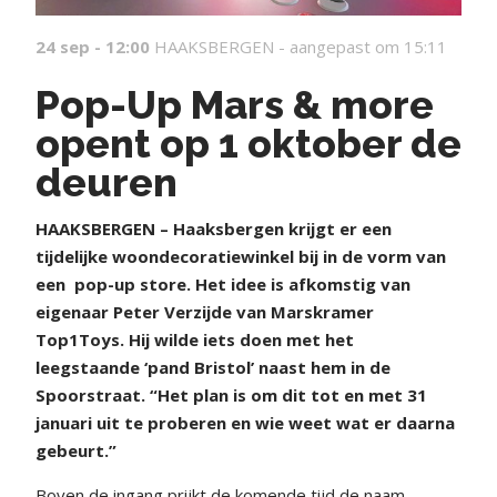
24 sep - 12:00
HAAKSBERGEN -
aangepast om 15:11
Pop-Up Mars & more
opent op 1 oktober de
deuren
HAAKSBERGEN – Haaksbergen krijgt er een
tijdelijke woondecoratiewinkel bij in de vorm van
een
pop-up store. Het idee is afkomstig van
eigenaar Peter Verzijde van Marskramer
Top1Toys. Hij wilde iets doen met het
leegstaande ‘pand Bristol’ naast hem in de
Spoorstraat. “Het plan is om dit tot en met 31
januari uit te proberen en wie weet wat er daarna
gebeurt.”
Boven de ingang prijkt de komende tijd de naam