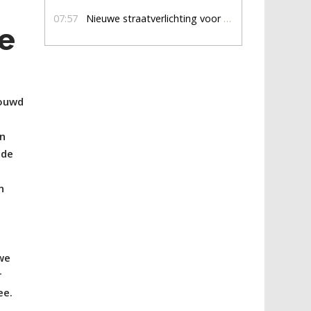
07:57
Nieuwe straatverlichting voor De Veldmaat en De Pas
je
bouwd
en
 de
n
uwe
r
ee.