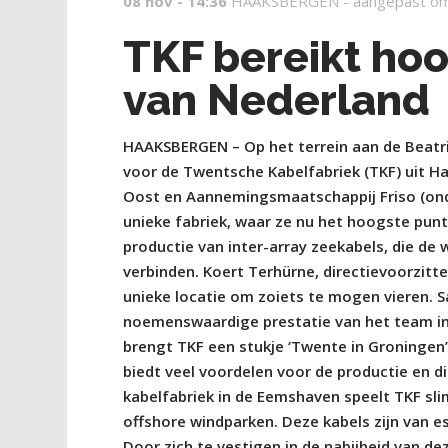
08 nov - 14:36
HAAKSBERGEN -
aangepast om
TKF bereikt hoo
van Nederland
HAAKSBERGEN – Op het terrein aan de Beatr
voor de Twentsche Kabelfabriek (TKF) uit 
Oost en Aannemingsmaatschappij Friso (ond
unieke fabriek, waar ze nu het hoogste punt
productie van inter-array zeekabels, die de
verbinden. Koert Terhürne, directievoorzitte
unieke locatie om zoiets te mogen vieren. S
noemenswaardige prestatie van het team in
brengt TKF een stukje ‘Twente in Groningen’ 
biedt veel voordelen voor de productie en d
kabelfabriek in de Eemshaven speelt TKF sli
offshore windparken. Deze kabels zijn van e
Door zich te vestigen in de nabijheid van de