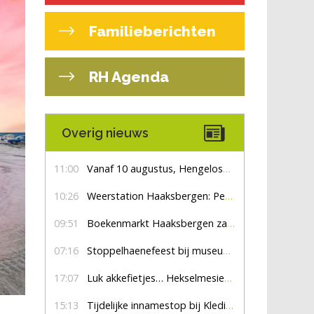
Familieberichten
RH Agenda
Overig nieuws
11:00
Vanaf 10 augustus, Hengelosestraat drie weken dicht voor doorgaand verkeer
10:26
Weerstation Haaksbergen: Perioden met zon en droog
09:51
Boekenmarkt Haaksbergen zaterdag 8 augustus, marktplein Haaksbergen
07:16
Stoppelhaenefeest bij museum De Lebbenbrugge
17:07
Luk akkefietjes… HekselmesienHarry
15:13
Tijdelijke innamestop bij Kledingbank Stefania