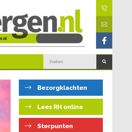
Bezorgklachten
Lees RH online
Sterpunten