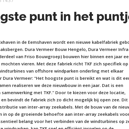
 14:37
gste punt in het punt
ixhaven in de Eemshaven wordt een nieuwe kabelfabriek ge
Haaksbergen. Dura Vermeer Bouw Hengelo, Dura Vermeer Infra
erdeel van Friso Bouwgroep) bouwen hier binnen een jaar e
 mochten vieren. Met deze fabriek richt TKF zich specifiek op
 windturbines van offshore windparken onderling met elkaar
r Dura Vermeer: “Het hoogste punt is bereikt en wat is dit ee
amen realiseren we deze nieuwbouw in een jaar. Dat is een
 samenwerking met TKF.” Door te kiezen voor deze locatie,
en bevindt de fabriek zich zo dicht mogelijk bij open zee. Dit
istributie van inter-array zeekabels. Met de bouw van de nie
m in op de groeiende behoefte aan inter-array zeekabels voo
ssentieel belang voor het verbinden van de windturbines op z
ze windparken, kan TKF snel en efficiënt inspelen op de