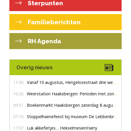
Sterpunten
Familieberichten
RH Agenda
Overig nieuws
11:00
Vanaf 10 augustus, Hengelosestraat drie weken dicht voor doorgaand verkeer
10:26
Weerstation Haaksbergen: Perioden met zon en droog
09:51
Boekenmarkt Haaksbergen zaterdag 8 augustus, marktplein Haaksbergen
07:16
Stoppelhaenefeest bij museum De Lebbenbrugge
17:07
Luk akkefietjes… HekselmesienHarry