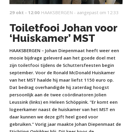
29 okt - 12:00
HAAKSBERGEN -
aangepast om 12:33
Toiletfooi Johan voor
‘Huiskamer’ MST
HAAKSBERGEN – Johan Diepenmaat heeft weer een
mooie bijdrage geleverd aan het goede doel met
zijn toiletfooi tijdens de Schuttersfeesten begin
september. Voor de Ronald McDonald Huiskamer
van het MST haalde hij maar liefst 1150 euro op.
Dat bedrag overhandigde hij zaterdag hoogst
persoonlijk aan de twee coördinatoren Jolien
Leussink (links) en Heleen Schöppink. ”Er komt een
logeerkamer naast de huiskamer van het MST en
daar kunnen we deze gift heel goed voor
gebruiken.”
Vorig jaar maakte Johan Diepenmaat de
Stichting Opkikker blij. Dit keer koos de