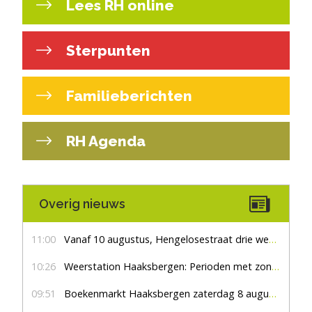
Lees RH online
Sterpunten
Familieberichten
RH Agenda
Overig nieuws
11:00
Vanaf 10 augustus, Hengelosestraat drie weken dicht voor doorgaand verkeer
10:26
Weerstation Haaksbergen: Perioden met zon en droog
09:51
Boekenmarkt Haaksbergen zaterdag 8 augustus, marktplein Haaksbergen