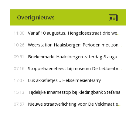
Overig nieuws
11:00
Vanaf 10 augustus, Hengelosestraat drie weken dicht voor doorgaand verkeer
10:26
Weerstation Haaksbergen: Perioden met zon en droog
09:51
Boekenmarkt Haaksbergen zaterdag 8 augustus, marktplein Haaksbergen
07:16
Stoppelhaenefeest bij museum De Lebbenbrugge
17:07
Luk akkefietjes… HekselmesienHarry
15:13
Tijdelijke innamestop bij Kledingbank Stefania
07:57
Nieuwe straatverlichting voor De Veldmaat en De Pas