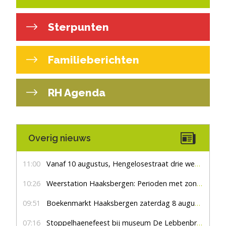
Sterpunten
Familieberichten
RH Agenda
Overig nieuws
11:00
Vanaf 10 augustus, Hengelosestraat drie weken dicht voor doorgaand verkeer
10:26
Weerstation Haaksbergen: Perioden met zon en droog
09:51
Boekenmarkt Haaksbergen zaterdag 8 augustus, marktplein Haaksbergen
07:16
Stoppelhaenefeest bij museum De Lebbenbrugge