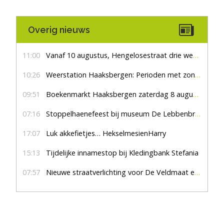
Overig nieuws
11:00
Vanaf 10 augustus, Hengelosestraat drie weken dicht voor doorgaand verkeer
10:26
Weerstation Haaksbergen: Perioden met zon en droog
09:51
Boekenmarkt Haaksbergen zaterdag 8 augustus, marktplein Haaksbergen
07:16
Stoppelhaenefeest bij museum De Lebbenbrugge
17:07
Luk akkefietjes… HekselmesienHarry
15:13
Tijdelijke innamestop bij Kledingbank Stefania
07:57
Nieuwe straatverlichting voor De Veldmaat en De Pas