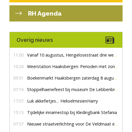
RH Agenda
Overig nieuws
11:00
Vanaf 10 augustus, Hengelosestraat drie weken dicht voor doorgaand verkeer
10:26
Weerstation Haaksbergen: Perioden met zon en droog
09:51
Boekenmarkt Haaksbergen zaterdag 8 augustus, marktplein Haaksbergen
07:16
Stoppelhaenefeest bij museum De Lebbenbrugge
17:07
Luk akkefietjes… HekselmesienHarry
15:13
Tijdelijke innamestop bij Kledingbank Stefania
07:57
Nieuwe straatverlichting voor De Veldmaat en De Pas