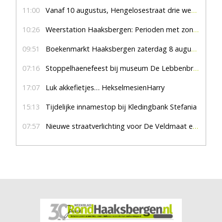
11:00
Vanaf 10 augustus, Hengelosestraat drie weken dicht voor doorgaand verkeer
10:26
Weerstation Haaksbergen: Perioden met zon en droog
09:51
Boekenmarkt Haaksbergen zaterdag 8 augustus, marktplein Haaksbergen
07:16
Stoppelhaenefeest bij museum De Lebbenbrugge
17:07
Luk akkefietjes… HekselmesienHarry
15:13
Tijdelijke innamestop bij Kledingbank Stefania
07:57
Nieuwe straatverlichting voor De Veldmaat en De Pas