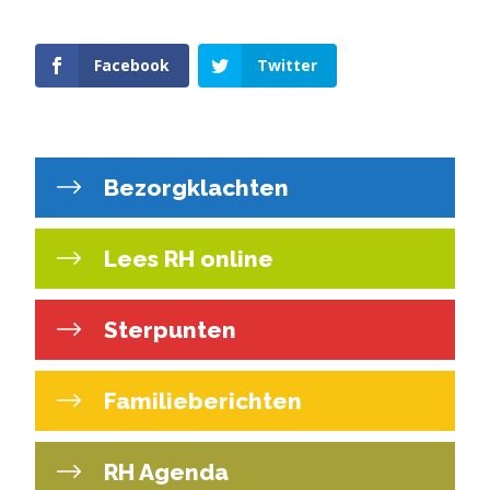
Facebook
Twitter
Bezorgklachten
Lees RH online
Sterpunten
Familieberichten
RH Agenda