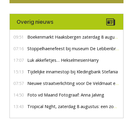
Overig nieuws
09:51
Boekenmarkt Haaksbergen zaterdag 8 augustus, marktplein Haaksbergen
07:16
Stoppelhaenefeest bij museum De Lebbenbrugge
17:07
Luk akkefietjes… HekselmesienHarry
15:13
Tijdelijke innamestop bij Kledingbank Stefania
07:57
Nieuwe straatverlichting voor De Veldmaat en De Pas
14:50
Foto vd Maand Fotograaf: Anna Jalving
13:43
Tropical Night, zaterdag 8 augustus: een zomers feest om niet te missen