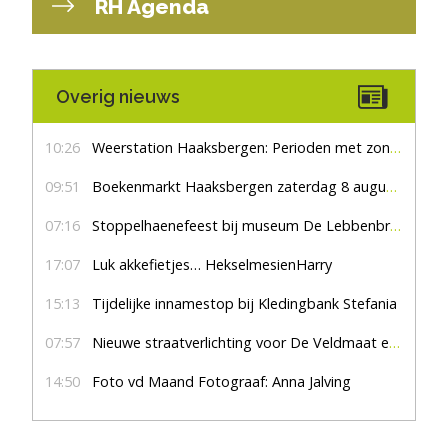
RH Agenda
Overig nieuws
10:26
Weerstation Haaksbergen: Perioden met zon en droog
09:51
Boekenmarkt Haaksbergen zaterdag 8 augustus, marktplein Haaksbergen
07:16
Stoppelhaenefeest bij museum De Lebbenbrugge
17:07
Luk akkefietjes… HekselmesienHarry
15:13
Tijdelijke innamestop bij Kledingbank Stefania
07:57
Nieuwe straatverlichting voor De Veldmaat en De Pas
14:50
Foto vd Maand Fotograaf: Anna Jalving