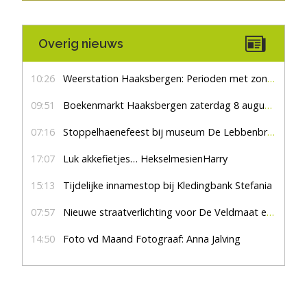
Overig nieuws
10:26
Weerstation Haaksbergen: Perioden met zon en droog
09:51
Boekenmarkt Haaksbergen zaterdag 8 augustus, marktplein Haaksbergen
07:16
Stoppelhaenefeest bij museum De Lebbenbrugge
17:07
Luk akkefietjes… HekselmesienHarry
15:13
Tijdelijke innamestop bij Kledingbank Stefania
07:57
Nieuwe straatverlichting voor De Veldmaat en De Pas
14:50
Foto vd Maand Fotograaf: Anna Jalving