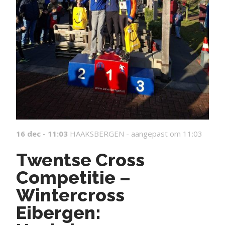
16 dec - 11:03
HAAKSBERGEN -
aangepast om 11:03
Twentse Cross
Competitie –
Wintercross
Eibergen: