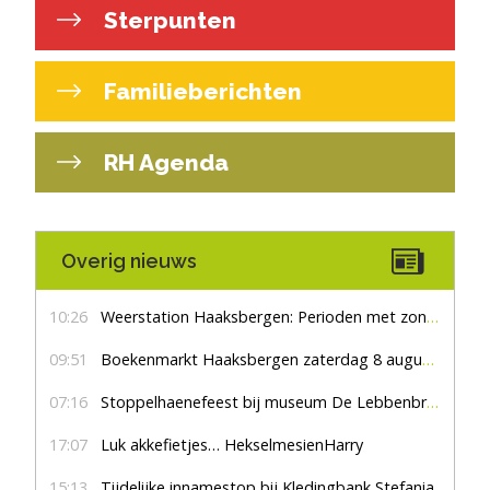
Sterpunten
Familieberichten
RH Agenda
Overig nieuws
10:26
Weerstation Haaksbergen: Perioden met zon en droog
09:51
Boekenmarkt Haaksbergen zaterdag 8 augustus, marktplein Haaksbergen
07:16
Stoppelhaenefeest bij museum De Lebbenbrugge
17:07
Luk akkefietjes… HekselmesienHarry
15:13
Tijdelijke innamestop bij Kledingbank Stefania