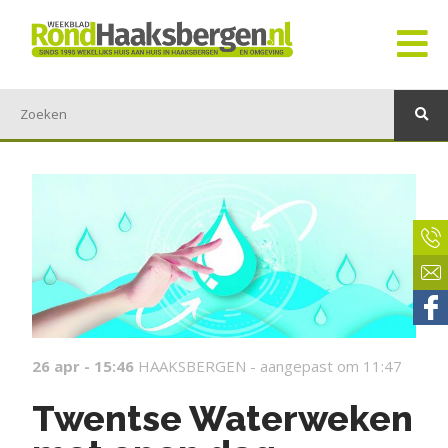
26 apr - 15:46
HAAKSBERGEN -
aangepast om 11:47
Twentse Waterweken