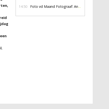
rten,
14:50
Foto vd Maand Fotograaf: Anna Jalving
reid
ijdag
 een
l.