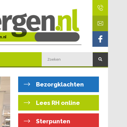
Bezorgklachten
Lees RH online
Sterpunten