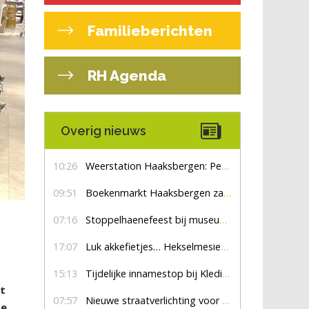
Familieberichten
RH Agenda
Overig nieuws
10:26
Weerstation Haaksbergen: Perioden met zon en droog
09:51
Boekenmarkt Haaksbergen zaterdag 8 augustus, marktplein Haaksbergen
07:16
Stoppelhaenefeest bij museum De Lebbenbrugge
17:07
Luk akkefietjes… HekselmesienHarry
15:13
Tijdelijke innamestop bij Kledingbank Stefania
et
07:57
Nieuwe straatverlichting voor De Veldmaat en De Pas
de