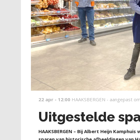
22 apr - 12:00
HAAKSBERGEN -
aangepast om
Uitgestelde spa
H
AAKSBERGEN – Bij Albert Heijn Kamphuis 
sparen van historische afbeeldingen van H