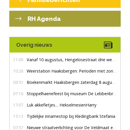
RH Agenda
Overig nieuws
11:00
Vanaf 10 augustus, Hengelosestraat drie weken dicht voor doorgaand verkeer
10:26
Weerstation Haaksbergen: Perioden met zon en droog
09:51
Boekenmarkt Haaksbergen zaterdag 8 augustus, marktplein Haaksbergen
07:16
Stoppelhaenefeest bij museum De Lebbenbrugge
17:07
Luk akkefietjes… HekselmesienHarry
15:13
Tijdelijke innamestop bij Kledingbank Stefania
07:57
Nieuwe straatverlichting voor De Veldmaat en De Pas