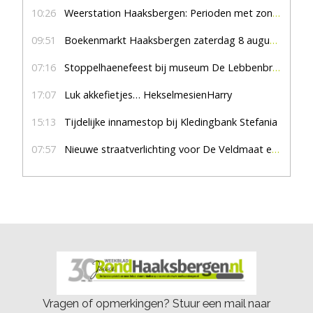
10:26
Weerstation Haaksbergen: Perioden met zon en droog
09:51
Boekenmarkt Haaksbergen zaterdag 8 augustus, marktplein Haaksbergen
07:16
Stoppelhaenefeest bij museum De Lebbenbrugge
17:07
Luk akkefietjes… HekselmesienHarry
15:13
Tijdelijke innamestop bij Kledingbank Stefania
07:57
Nieuwe straatverlichting voor De Veldmaat en De Pas
Vragen of opmerkingen? Stuur een mail naar