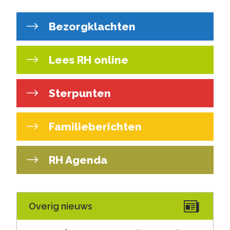
Bezorgklachten
Lees RH online
Sterpunten
Familieberichten
RH Agenda
Overig nieuws