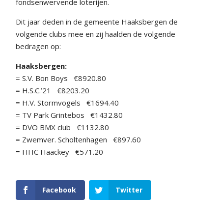
fondsenwervende loterijen.
Dit jaar deden in de gemeente Haaksbergen de
volgende clubs mee en zij haalden de volgende
bedragen op:
Haaksbergen:
= S.V. Bon Boys €8920.80
= H.S.C.’21 €8203.20
= H.V. Stormvogels €1694.40
= TV Park Grintebos €1432.80
= DVO BMX club €1132.80
= Zwemver. Scholtenhagen €897.60
= HHC Haackey €571.20
Facebook
Twitter