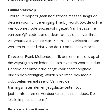
Haaks-bergen haalden samen € 22852.80 op.
Online verkoop
Trotse verkopers gaan nog steeds massaal langs de
deuren voor hun vereniging. Hierbij wordt óók de online
verkoopmethode succesvol ingezet. Van het scannen
van een QR-code aan de deur tot het delen van linkje
via WhatsApp; van de ruim 5,4 miljoen verkochte loten
werden er maar liefst 7 op de 10 online aangekocht.
Directeur Frank Molkenboer: “Ik ben enorm trots op al
die vrijwilligers en leden die zich inzetten voor hun club.
Behalve dat onze actie zorgt voor saamhorigheid
binnen de vereniging, worden hiermee ook mooie
clubdoelen gerealiseerd. Van nieuwe
trainingsmaterialen en jeugdactiviteiten tot
jubileumfeesten en verduurzaming binnen clubs. De
lokale impact is enorm.”
Extra grote prijzenpot