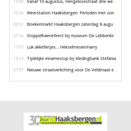
11:00
Vanaf 10 augustus, Hengelosestraat drie weken dicht voor doorgaand verkeer
10:26
Weerstation Haaksbergen: Perioden met zon en droog
09:51
Boekenmarkt Haaksbergen zaterdag 8 augustus, marktplein Haaksbergen
07:16
Stoppelhaenefeest bij museum De Lebbenbrugge
17:07
Luk akkefietjes… HekselmesienHarry
15:13
Tijdelijke innamestop bij Kledingbank Stefania
07:57
Nieuwe straatverlichting voor De Veldmaat en De Pas