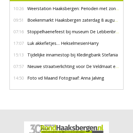
10:26
Weerstation Haaksbergen: Perioden met zon en droog
09:51
Boekenmarkt Haaksbergen zaterdag 8 augustus, marktplein Haaksbergen
07:16
Stoppelhaenefeest bij museum De Lebbenbrugge
17:07
Luk akkefietjes… HekselmesienHarry
15:13
Tijdelijke innamestop bij Kledingbank Stefania
07:57
Nieuwe straatverlichting voor De Veldmaat en De Pas
14:50
Foto vd Maand Fotograaf: Anna Jalving