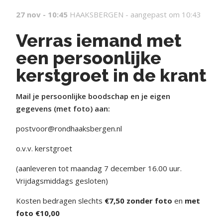
27 nov - 10:45
HAAKSBERGEN -
aangepast om 10:43
Verras iemand met
een persoonlijke
kerstgroet in de krant
Mail je persoonlijke boodschap en je eigen
gegevens (met foto) aan:
postvoor@rondhaaksbergen.nl
o.v.v. kerstgroet
(aanleveren tot maandag 7 december 16.00 uur.
Vrijdagsmiddags gesloten)
Kosten bedragen slechts
€7,50 zonder foto
en
met
foto €10,00