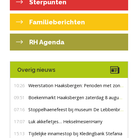
Sterpunten
Familieberichten
RH Agenda
Overig nieuws
10:26
Weerstation Haaksbergen: Perioden met zon en droog
09:51
Boekenmarkt Haaksbergen zaterdag 8 augustus, marktplein Haaksbergen
07:16
Stoppelhaenefeest bij museum De Lebbenbrugge
17:07
Luk akkefietjes… HekselmesienHarry
15:13
Tijdelijke innamestop bij Kledingbank Stefania