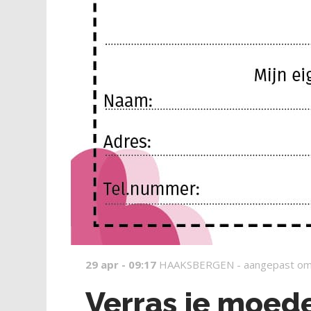
29 apr - 09:17
HAAKSBERGEN -
aangepast om
Verras je moed