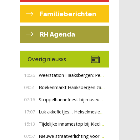
Familieberichten
RH Agenda
Overig nieuws
10:26
Weerstation Haaksbergen: Perioden met zon en droog
09:51
Boekenmarkt Haaksbergen zaterdag 8 augustus, marktplein Haaksbergen
07:16
Stoppelhaenefeest bij museum De Lebbenbrugge
17:07
Luk akkefietjes… HekselmesienHarry
15:13
Tijdelijke innamestop bij Kledingbank Stefania
07:57
Nieuwe straatverlichting voor De Veldmaat en De Pas