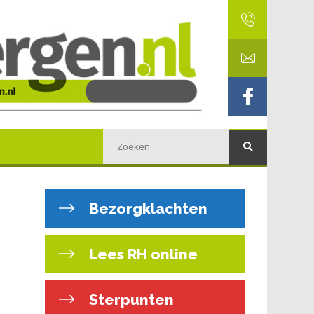
Bezorgklachten
Lees RH online
Sterpunten