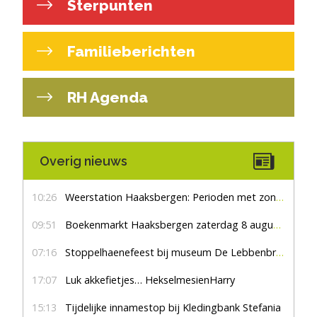
Sterpunten
Familieberichten
RH Agenda
Overig nieuws
10:26
Weerstation Haaksbergen: Perioden met zon en droog
09:51
Boekenmarkt Haaksbergen zaterdag 8 augustus, marktplein Haaksbergen
07:16
Stoppelhaenefeest bij museum De Lebbenbrugge
17:07
Luk akkefietjes… HekselmesienHarry
15:13
Tijdelijke innamestop bij Kledingbank Stefania