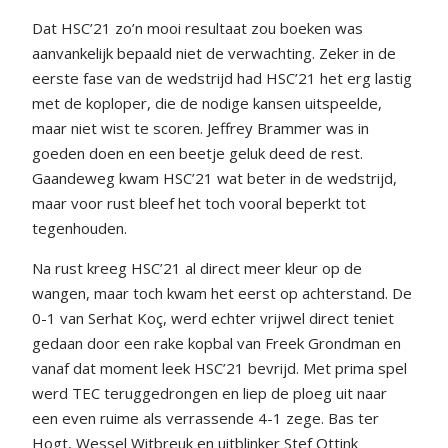
Dat HSC’21 zo’n mooi resultaat zou boeken was
aanvankelijk bepaald niet de verwachting. Zeker in de
eerste fase van de wedstrijd had HSC’21 het erg lastig
met de koploper, die de nodige kansen uitspeelde,
maar niet wist te scoren. Jeffrey Brammer was in
goeden doen en een beetje geluk deed de rest.
Gaandeweg kwam HSC’21 wat beter in de wedstrijd,
maar voor rust bleef het toch vooral beperkt tot
tegenhouden.
Na rust kreeg HSC’21 al direct meer kleur op de
wangen, maar toch kwam het eerst op achterstand. De
0-1 van Serhat Koç, werd echter vrijwel direct teniet
gedaan door een rake kopbal van Freek Grondman en
vanaf dat moment leek HSC’21 bevrijd. Met prima spel
werd TEC teruggedrongen en liep de ploeg uit naar
een even ruime als verrassende 4-1 zege. Bas ter
Hogt, Wessel Witbreuk en uitblinker Stef Ottink