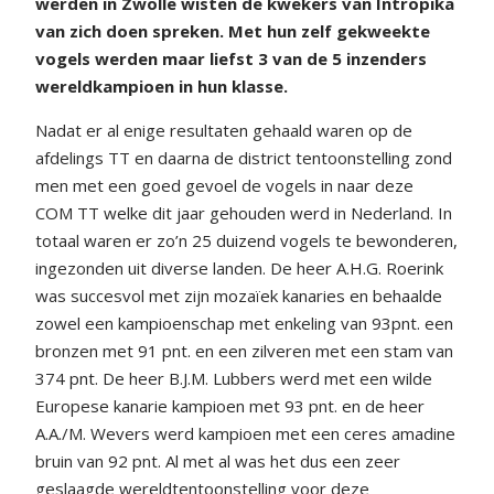
werden in Zwolle wisten de kwekers van Intropika
van zich doen spreken. Met hun zelf gekweekte
vogels werden maar liefst 3 van de 5 inzenders
wereldkampioen in hun klasse.
Nadat er al enige resultaten gehaald waren op de
afdelings TT en daarna de district tentoonstelling zond
men met een goed gevoel de vogels in naar deze
COM TT welke dit jaar gehouden werd in Nederland. In
totaal waren er zo’n 25 duizend vogels te bewonderen,
ingezonden uit diverse landen. De heer A.H.G. Roerink
was succesvol met zijn mozaïek kanaries en behaalde
zowel een kampioenschap met enkeling van 93pnt. een
bronzen met 91 pnt. en een zilveren met een stam van
374 pnt. De heer B.J.M. Lubbers werd met een wilde
Europese kanarie kampioen met 93 pnt. en de heer
A.A./M. Wevers werd kampioen met een ceres amadine
bruin van 92 pnt. Al met al was het dus een zeer
geslaagde wereldtentoonstelling voor deze