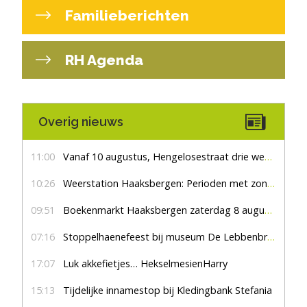
Familieberichten
RH Agenda
Overig nieuws
11:00
Vanaf 10 augustus, Hengelosestraat drie weken dicht voor doorgaand verkeer
10:26
Weerstation Haaksbergen: Perioden met zon en droog
09:51
Boekenmarkt Haaksbergen zaterdag 8 augustus, marktplein Haaksbergen
07:16
Stoppelhaenefeest bij museum De Lebbenbrugge
17:07
Luk akkefietjes… HekselmesienHarry
15:13
Tijdelijke innamestop bij Kledingbank Stefania