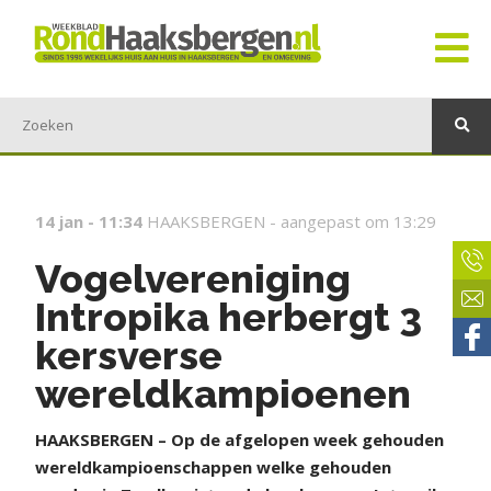
14 jan - 11:34
HAAKSBERGEN -
aangepast om 13:29
Vogelvereniging
Intropika herbergt 3
kersverse
wereldkampioenen
HAAKSBERGEN – Op de afgelopen week gehouden
wereldkampioenschappen welke gehouden