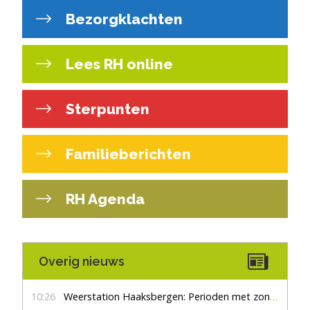
Bezorgklachten
Lees RH online
Sterpunten
Familieberichten
RH Agenda
Overig nieuws
10:26
Weerstation Haaksbergen: Perioden met zon en droog