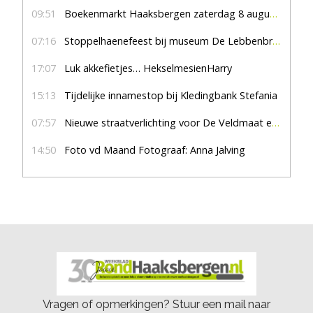
09:51
Boekenmarkt Haaksbergen zaterdag 8 augustus, marktplein Haaksbergen
07:16
Stoppelhaenefeest bij museum De Lebbenbrugge
17:07
Luk akkefietjes… HekselmesienHarry
15:13
Tijdelijke innamestop bij Kledingbank Stefania
07:57
Nieuwe straatverlichting voor De Veldmaat en De Pas
14:50
Foto vd Maand Fotograaf: Anna Jalving
Vragen of opmerkingen? Stuur een mail naar