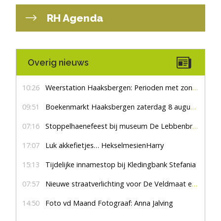
RH Agenda
Overig nieuws
10:26
Weerstation Haaksbergen: Perioden met zon en droog
09:51
Boekenmarkt Haaksbergen zaterdag 8 augustus, marktplein Haaksbergen
07:16
Stoppelhaenefeest bij museum De Lebbenbrugge
17:07
Luk akkefietjes… HekselmesienHarry
15:13
Tijdelijke innamestop bij Kledingbank Stefania
07:57
Nieuwe straatverlichting voor De Veldmaat en De Pas
14:50
Foto vd Maand Fotograaf: Anna Jalving