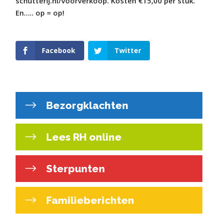
schutterij.nl/voorverkoop. Kosten €15,00 per stuk.
En….. op = op!
Facebook
Twitter
Bezorgklachten
Lees RH online
Sterpunten
Familieberichten