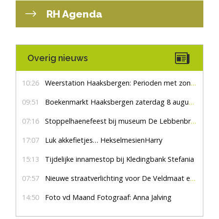
RH Agenda
Overig nieuws
10:26
Weerstation Haaksbergen: Perioden met zon en droog
09:51
Boekenmarkt Haaksbergen zaterdag 8 augustus, marktplein Haaksbergen
07:16
Stoppelhaenefeest bij museum De Lebbenbrugge
17:07
Luk akkefietjes… HekselmesienHarry
15:13
Tijdelijke innamestop bij Kledingbank Stefania
07:57
Nieuwe straatverlichting voor De Veldmaat en De Pas
14:50
Foto vd Maand Fotograaf: Anna Jalving