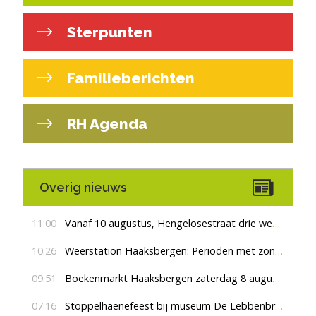
Sterpunten
Familieberichten
RH Agenda
Overig nieuws
11:00
Vanaf 10 augustus, Hengelosestraat drie weken dicht voor doorgaand verkeer
10:26
Weerstation Haaksbergen: Perioden met zon en droog
09:51
Boekenmarkt Haaksbergen zaterdag 8 augustus, marktplein Haaksbergen
07:16
Stoppelhaenefeest bij museum De Lebbenbrugge