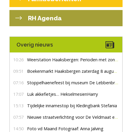
RH Agenda
Overig nieuws
10:26
Weerstation Haaksbergen: Perioden met zon en droog
09:51
Boekenmarkt Haaksbergen zaterdag 8 augustus, marktplein Haaksbergen
07:16
Stoppelhaenefeest bij museum De Lebbenbrugge
17:07
Luk akkefietjes… HekselmesienHarry
15:13
Tijdelijke innamestop bij Kledingbank Stefania
07:57
Nieuwe straatverlichting voor De Veldmaat en De Pas
14:50
Foto vd Maand Fotograaf: Anna Jalving