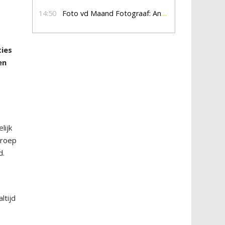
14:50
Foto vd Maand Fotograaf: Anna Jalving
ties
en
lijk
groep
d.
ltijd