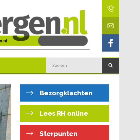
Bezorgklachten
Lees RH online
Sterpunten