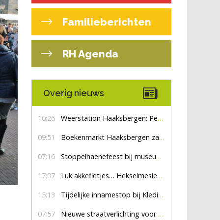
Familieberichten
RH Agenda
Overig nieuws
10:26
Weerstation Haaksbergen: Perioden met zon en droog
09:51
Boekenmarkt Haaksbergen zaterdag 8 augustus, marktplein Haaksbergen
07:16
Stoppelhaenefeest bij museum De Lebbenbrugge
17:07
Luk akkefietjes… HekselmesienHarry
15:13
Tijdelijke innamestop bij Kledingbank Stefania
07:57
Nieuwe straatverlichting voor De Veldmaat en De Pas