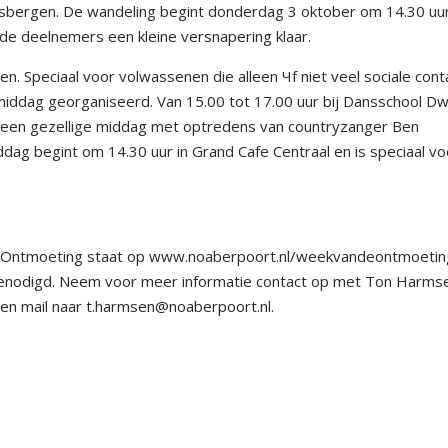
bergen. De wandeling begint donderdag 3 oktober om 14.30 uur
 de deelnemers een kleine versnapering klaar.
iten. Speciaal voor volwassenen die alleen Чf niet veel sociale con
ddag georganiseerd. Van 15.00 tot 17.00 uur bij Dansschool Dw
 een gezellige middag met optredens van countryzanger Ben
ag begint om 14.30 uur in Grand Cafe Centraal en is speciaal vo
 Ontmoeting staat op www.noaberpoort.nl/weekvandeontmoetin
uitgenodigd. Neem voor meer informatie contact op met Ton Harms
en mail naar t.harmsen@noaberpoort.nl.