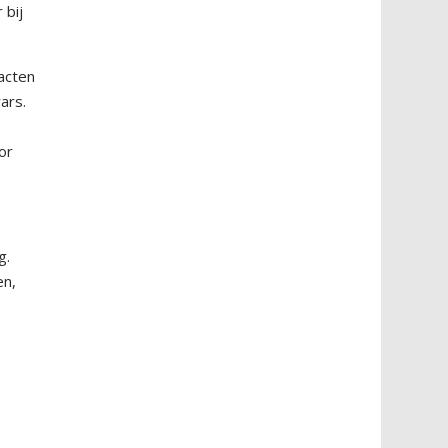
 bij
tacten
ars.
or
g.
en,