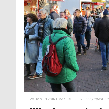
25 sep - 12:06
HAAKSBERGEN -
aangepast om