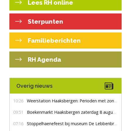
Lees RH online
Sterpunten
Familieberichten
RH Agenda
Overig nieuws
10:26
Weerstation Haaksbergen: Perioden met zon en droog
09:51
Boekenmarkt Haaksbergen zaterdag 8 augustus, marktplein Haaksbergen
07:16
Stoppelhaenefeest bij museum De Lebbenbrugge