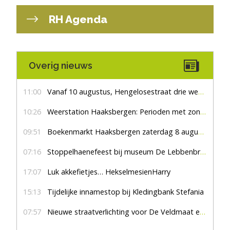
RH Agenda
Overig nieuws
11:00
Vanaf 10 augustus, Hengelosestraat drie weken dicht voor doorgaand verkeer
10:26
Weerstation Haaksbergen: Perioden met zon en droog
09:51
Boekenmarkt Haaksbergen zaterdag 8 augustus, marktplein Haaksbergen
07:16
Stoppelhaenefeest bij museum De Lebbenbrugge
17:07
Luk akkefietjes… HekselmesienHarry
15:13
Tijdelijke innamestop bij Kledingbank Stefania
07:57
Nieuwe straatverlichting voor De Veldmaat en De Pas