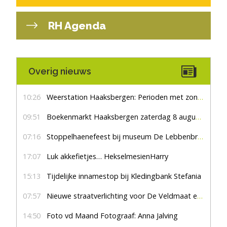
RH Agenda
Overig nieuws
10:26
Weerstation Haaksbergen: Perioden met zon en droog
09:51
Boekenmarkt Haaksbergen zaterdag 8 augustus, marktplein Haaksbergen
07:16
Stoppelhaenefeest bij museum De Lebbenbrugge
17:07
Luk akkefietjes… HekselmesienHarry
15:13
Tijdelijke innamestop bij Kledingbank Stefania
07:57
Nieuwe straatverlichting voor De Veldmaat en De Pas
14:50
Foto vd Maand Fotograaf: Anna Jalving