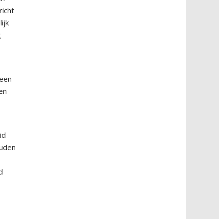
richt
ijk
g
 een
en
id
ouden
d