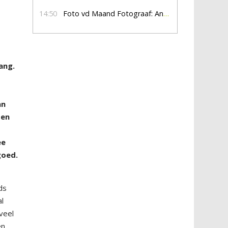
14:50
Foto vd Maand Fotograaf: Anna Jalving
ang.
an
ben
ee
goed.
ds
al
veel
en