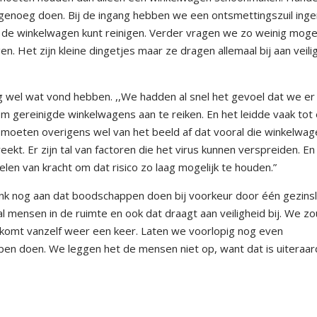
k genoeg doen. Bij de ingang hebben we een ontsmettingszuil inge
 de winkelwagen kunt reinigen. Verder vragen we zo weinig mogel
. Het zijn kleine dingetjes maar ze dragen allemaal bij aan veili
g wel wat vond hebben. ,,We hadden al snel het gevoel dat we er
 gereinigde winkelwagens aan te reiken. En het leidde vaak tot
 moeten overigens wel van het beeld af dat vooral die winkelwag
ekt. Er zijn tal van factoren die het virus kunnen verspreiden. En
len van kracht om dat risico zo laag mogelijk te houden.”
nk nog aan dat boodschappen doen bij voorkeur door één gezinsl
l mensen in de ruimte en ook dat draagt aan veiligheid bij. We z
t komt vanzelf weer een keer. Laten we voorlopig nog even
n doen. We leggen het de mensen niet op, want dat is uiteraar