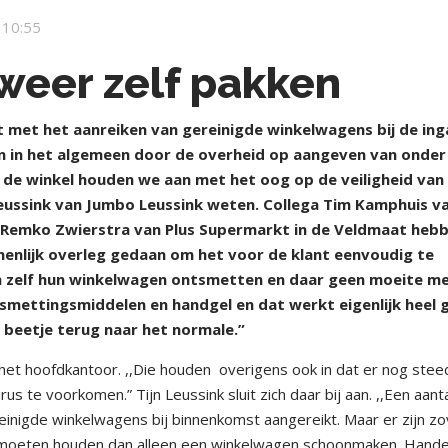
 10:55
eer zelf pakken
met het aanreiken van gereinigde winkelwagens bij de ing
n in het algemeen door de overheid op aangeven van onder
in de winkel houden we aan met het oog op de veiligheid van
Leussink van Jumbo Leussink weten. Collega Tim Kamphuis v
r Remko Zwierstra van Plus Supermarkt in de Veldmaat heb
menlijk overleg gedaan om het voor de klant eenvoudig te
ten zelf hun winkelwagen ontsmetten en daar geen moeite m
tsmettingsmiddelen en handgel en dat werkt eigenlijk heel 
beetje terug naar het normale.”
n het hoofdkantoor. ,,Die houden
overigens ook in dat er nog stee
s te voorkomen.” Tijn Leussink sluit zich daar bij aan. ,,Een aant
nigde winkelwagens bij binnenkomst aangereikt. Maar er zijn zo
moeten houden dan alleen een winkelwagen schoonmaken. Hand