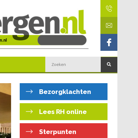
Bezorgklachten
Lees RH online
Sterpunten