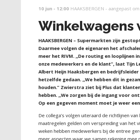
10 jun - 12:00
HAAKSBERGEN -
aangepast om
Winkelwagens w
H
AAKSBERGEN – Supermarkten zijn gestopt 
Daarmee volgen de eigenaren het afschale
meer het RIVM. ,,De routing en looplijnen 
onze medewerkers en de klant”, laat Tijn 
Albert Heijn Haaksbergen en bedrijfsleide
hetzelfde gedaan. ,,We hebben dit in geza
houden.” Zwierstra ziet bij Plus dat klan
hebben. ,,We zorgen bij de ingang voor on
Op een gegeven moment moet je weer een 
De collega’s volgen uiteraard de richtlijnen va
maatregelen gelden om verspreiding van het viru
weken hebben medewerkers bij de entree gerei
meer aspecten waar we samen rekening mee 