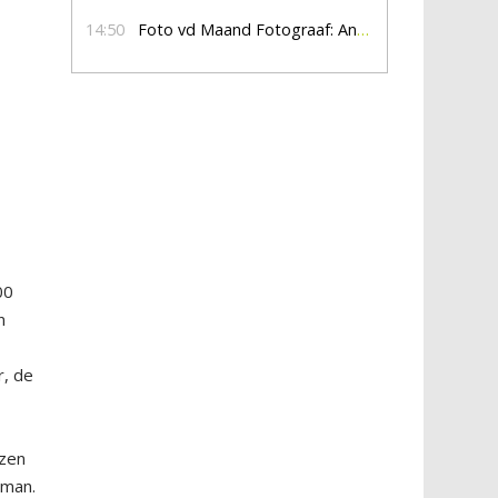
14:50
Foto vd Maand Fotograaf: Anna Jalving
00
n
, de
jzen
tman.