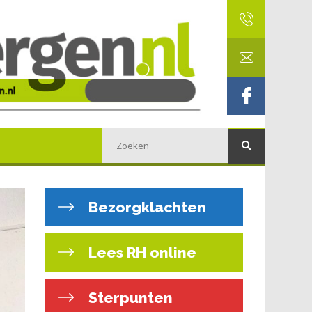
Bezorgklachten
Lees RH online
Sterpunten