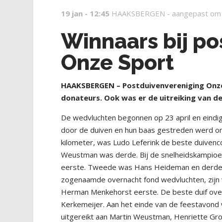
19 jan - 12:45
HAAKSBERGEN -
aangepast om
Winnaars bij p
Onze Sport
HAAKSBERGEN – Postduivenvereniging Onze
donateurs. Ook was er de uitreiking van 
De wedvluchten begonnen op 23 april en eindig
door de duiven en hun baas gestreden werd om
kilometer, was Ludo Leferink de beste duiven
Weustman was derde. Bij de snelheidskampioen
eerste. Tweede was Hans Heideman en derde 
zogenaamde overnacht fond wedvluchten, zijn
Herman Menkehorst eerste. De beste duif ove
Kerkemeijer. Aan het einde van de feestavon
uitgereikt aan Martin Weustman, Henriette G