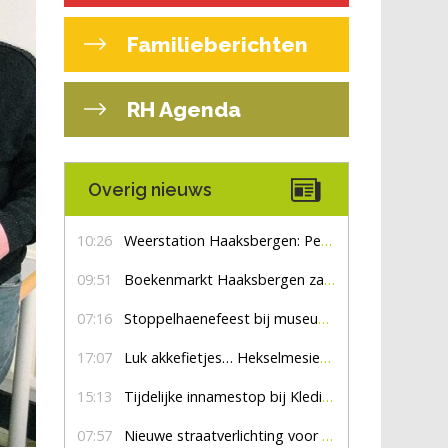
Familieberichten
RH Agenda
Overig nieuws
10:26
Weerstation Haaksbergen: Perioden met zon en droog
09:51
Boekenmarkt Haaksbergen zaterdag 8 augustus, marktplein Haaksbergen
07:16
Stoppelhaenefeest bij museum De Lebbenbrugge
17:07
Luk akkefietjes… HekselmesienHarry
15:13
Tijdelijke innamestop bij Kledingbank Stefania
07:57
Nieuwe straatverlichting voor De Veldmaat en De Pas