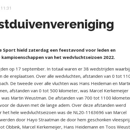
 11:31
ostduivenvereniging
 Sport hield zaterdag een feestavond voor leden en
de kampioenschappen van het wedvluchtseizoen 2022.
den op 17 september. In totaal waren er 38 wedstrijden waarbij
 de ereplaatsen. Over alle wedvluchten, afstanden van 0 tot 11
coach. De tweede over alle vluchten was Hans Heideman en Marti
en, afstanden van 0 tot 500 kilometer, was Marcel Kerkemeijer
was Martin Weustman. De afstanden van 700 tot 1100 kilometer
 voor de duiven met de lange adem. Over deze afstanden werd
r het hele wedvluchtseizoen was de NL20-1163696 van Marcel
d werden door Hayo Straatman de door hem geschonken vleespri
root Obbink, Marcel Kerkemeijer, Hans Heidemann en Toos Weus