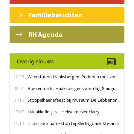
Familieberichten
RH Agenda
Overig nieuws
10:26
Weerstation Haaksbergen: Perioden met zon en droog
09:51
Boekenmarkt Haaksbergen zaterdag 8 augustus, marktplein Haaksbergen
07:16
Stoppelhaenefeest bij museum De Lebbenbrugge
17:07
Luk akkefietjes… HekselmesienHarry
15:13
Tijdelijke innamestop bij Kledingbank Stefania